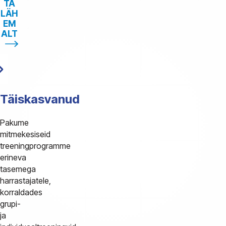
TA
LÄH
EM
ALT
Täiskasvanud
Pakume
mitmekesiseid
treeningprogramme
erineva
tasemega
harrastajatele,
korraldades
grupi-
ja