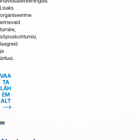
individuaaltreeninguid.
Lisaks
organiseerime
erinevaid
turniire,
sõpruskohtumisi,
laagreid
ja
üritusi.
VAA
TA
LÄH
EM
ALT