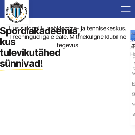
Uus sulgpalli-, vehklemise- ja tennisekeskus.
Spordiakadeemia,
T
Treeningud igale eale. Mitmekülgne klubiline
kus
S
tegevus
T
A
tulevikutähed
H
sünnivad!
V
H
S
V
B