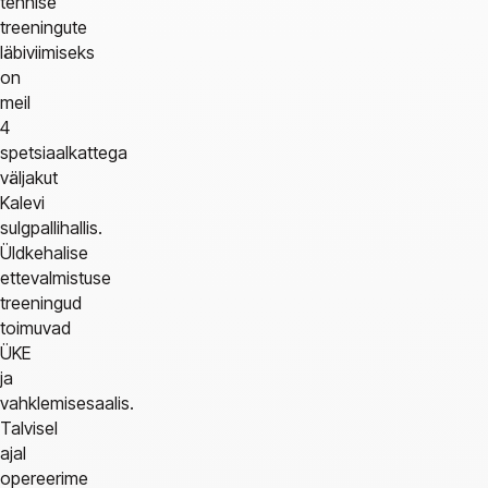
tennise
treeningute
läbiviimiseks
on
meil
4
spetsiaalkattega
väljakut
Kalevi
sulgpallihallis.
Üldkehalise
ettevalmistuse
treeningud
toimuvad
ÜKE
ja
vahklemisesaalis.
Talvisel
ajal
opereerime