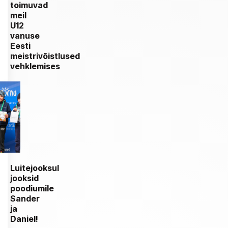
toimuvad
meil
U12
vanuse
Eesti
meistrivõistlused
vehklemises
Luitejooksul
jooksid
poodiumile
Sander
ja
Daniel!