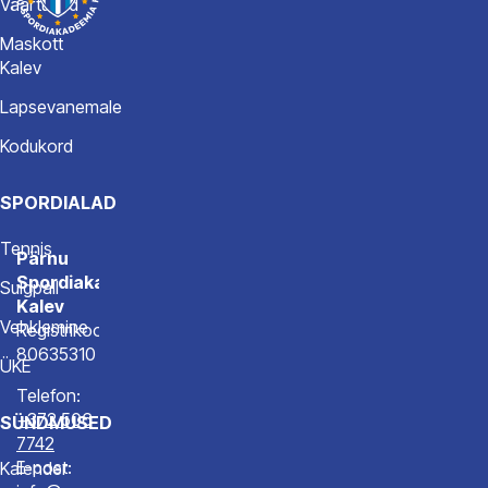
Väärtused
Maskott
Kalev
Lapsevanemale
Kodukord
SPORDIALAD
Tennis
Pärnu
Spordiakadeemia
Sulgpall
Kalev
Vehklemine
Registrikood
80635310
ÜKE
Telefon:
+372 506
SÜNDMUSED
7742
E-post:
Kalender