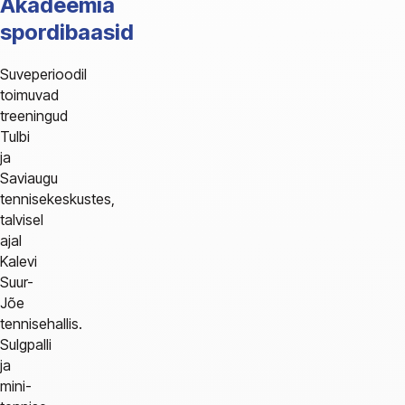
Akadeemia
spordibaasid
Suveperioodil
toimuvad
treeningud
Tulbi
ja
Saviaugu
tennisekeskustes,
talvisel
ajal
Kalevi
Suur-
Jõe
tennisehallis.
Sulgpalli
ja
mini-