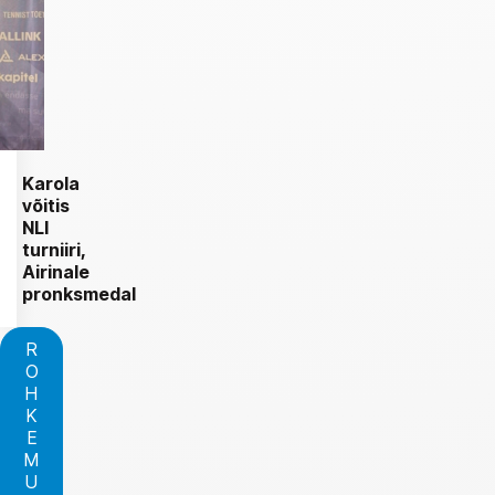
Karola
võitis
NLI
turniiri,
Airinale
pronksmedal
R
O
H
K
E
M
U