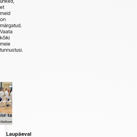
uhked,
et
meid
on
märgatud.
Vaata
kõiki
meie
tunnustusi.
Laupäeval