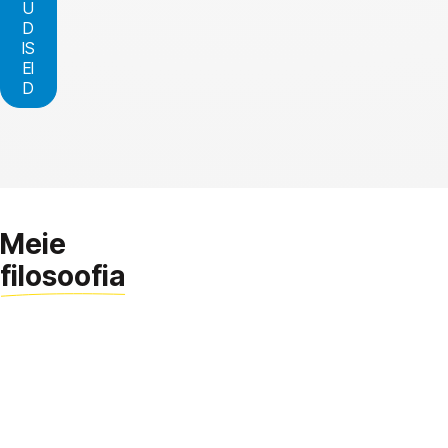
U
D
IS
EI
D
Meie
filosoofia
Esmalt
arendame
isiksust,
seejärel