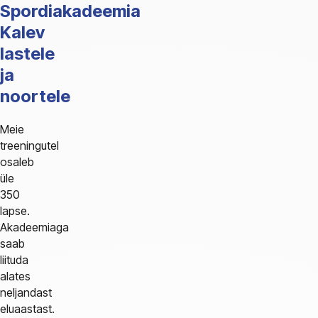
Spordiakadeemia
Kalev
lastele
ja
noortele
Meie
treeningutel
osaleb
üle
350
lapse.
Akadeemiaga
saab
liituda
alates
neljandast
eluaastast.