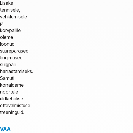
Lisaks
tennisele,
vehklemisele
ja
korvpallile
oleme
loonud
suurepärased
tingimused
sulgpalli
harrastamiseks.
Samuti
korraldame
noortele
üldkehalise
ettevalmistuse
treeninguid.
VAA