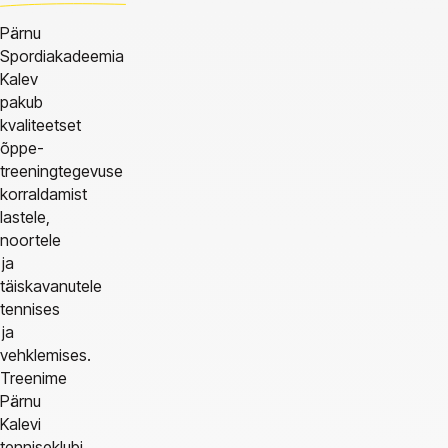
Pärnu
Spordiakadeemia
Kalev
pakub
kvaliteetset
õppe-
treeningtegevuse
korraldamist
lastele,
noortele
ja
täiskavanutele
tennises
ja
vehklemises.
Treenime
Pärnu
Kalevi
tenniseklubi