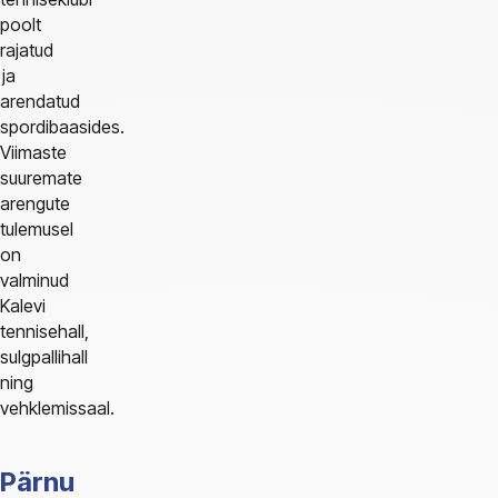
poolt
rajatud
ja
arendatud
spordibaasides.
Viimaste
suuremate
arengute
tulemusel
on
valminud
Kalevi
tennisehall,
sulgpallihall
ning
vehklemissaal.
Pärnu