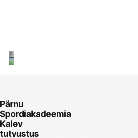
kes
leiaksid
tulevikus
oma
õige
raja!
Pärnu
Spordiakadeemia
Kalev
tutvustus