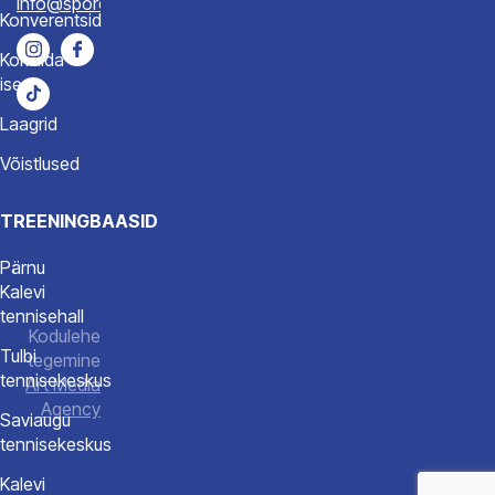
info@spordiakadeemia.ee
Konverentsid
Korralda
ise
Laagrid
Võistlused
TREENINGBAASID
Pärnu
Kalevi
tennisehall
Kodulehe
Tulbi
tegemine
tennisekeskus
Art Media
Agency
Saviaugu
tennisekeskus
Kalevi