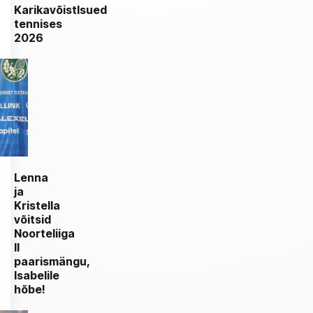
Karikavõistlsued
tennises
2026
Lenna
ja
Kristella
võitsid
Noorteliiga
II
paarismängu,
Isabelile
hõbe!