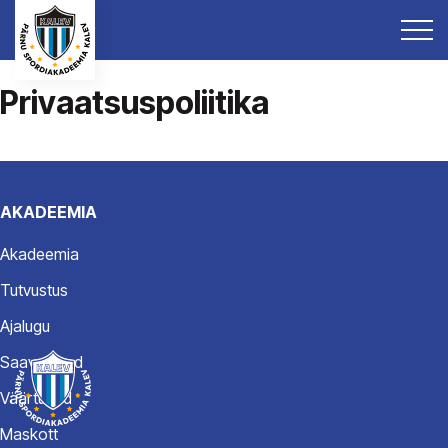
Privaatsuspoliitika
AKADEEMIA
Akadeemia
Tutvustus
Ajalugu
Saavutused
Väärtused
Maskott