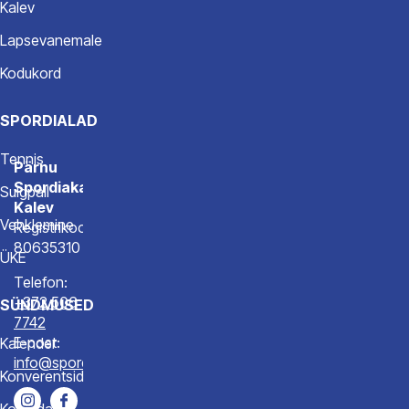
Kalev
Lapsevanemale
Kodukord
SPORDIALAD
Tennis
Pärnu
Spordiakadeemia
Sulgpall
Kalev
Vehklemine
Registrikood
80635310
ÜKE
Telefon:
+372 506
SÜNDMUSED
7742
E-post:
Kalender
info@spordiakadeemia.ee
Konverentsid