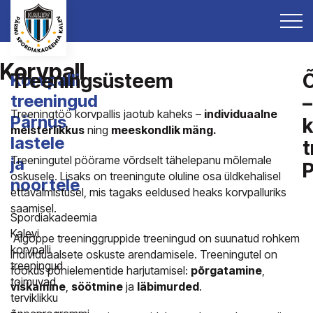
Korvpall
Treeningsüsteem
Korvpalli
treeningud
–
Treeningtöö korvpallis jaotub kaheks –
individuaalne
Pärnus
k
meisterlikkus
ning
meeskondlik mäng.
lastele
t
Treeningutel pöörame võrdselt tähelepanu mõlemale
ja
oskusele. Lisaks on treeningute oluline osa üldkehalisel
noortele
ettavalmistusel, mis tagaks eeldused heaks korvpalluriks
saamisel.
Spordiakadeemia
Kalevi
Algõppe treeninggruppide treeningud on suunatud rohkem
korvpalli
individuaalsete oskuste arendamisele. Treeningutel on
treeningud
fookus põhielementide harjutamisel:
põrgatamine
,
toimuvad
viskamine
,
söötmine
ja
läbimurded
.
terviklikku