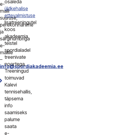
osaleda
e-
üldkehalise
maili
ettevalmistuse
suuruse,
lisatreeningutel
perekonnanime
koos
ja
akadeemia
särginumbriga
teistel
e-
spordialadel
mailile
treenivate
–
noortega.
info@spordiakadeemia.ee
Treeningud
toimuvad
Kalevi
tennisehallis,
täpsema
info
saamiseks
palume
saata
e-