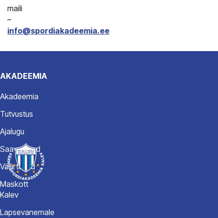
maili
–
info@spordiakadeemia.ee
AKADEEMIA
Akadeemia
Tutvustus
Ajalugu
Saavutused
Väärtused
Maskott
Kalev
Lapsevanemale