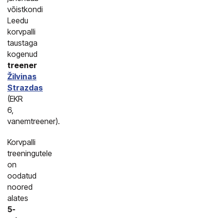
võistkondi
Leedu
korvpalli
taustaga
kogenud
treener
Žilvinas
Strazdas
(EKR
6,
vanemtreener).
Korvpalli
treeningutele
on
oodatud
noored
alates
5-