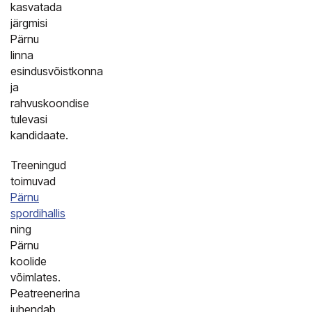
kasvatada
järgmisi
Pärnu
linna
esindusvõistkonna
ja
rahvuskoondise
tulevasi
kandidaate.
Treeningud
toimuvad
Pärnu
spordihallis
ning
Pärnu
koolide
võimlates.
Peatreenerina
juhendab