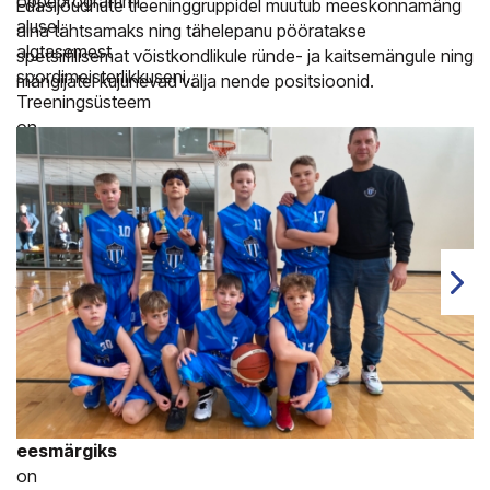
õppeprogrammi
Edasijõudnute treeninggruppidel muutub meeskonnamäng
alusel
aina tähtsamaks ning tähelepanu pööratakse
algtasemest
spetsiifilisemat võistkondlikule ründe- ja kaitsemängule ning
spordimeisterlikkuseni.
mängijatel kujunevad välja nende positsioonid.
Treeningsüsteem
on
üles
ehitatud
arendamaks
individuaalselt
oskuslikke
ja
meeskonnana
ühtselt
tugevaid
mängijaid.
Treeningtöö
eesmärgiks
on