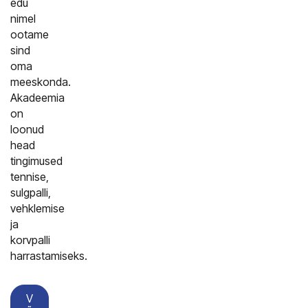
edu
nimel
ootame
sind
oma
meeskonda.
Akadeemia
on
loonud
head
tingimused
tennise,
sulgpalli,
vehklemise
ja
korvpalli
harrastamiseks.
V