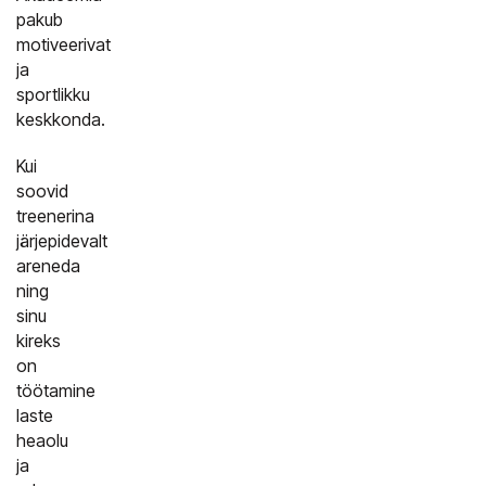
pakub
motiveerivat
ja
sportlikku
keskkonda.
Kui
soovid
treenerina
järjepidevalt
areneda
ning
sinu
kireks
on
töötamine
laste
heaolu
ja