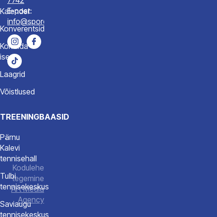
E-post:
Kalender
info@spordiakadeemia.ee
Konverentsid
Korralda
ise
Laagrid
Võistlused
TREENINGBAASID
Pärnu
Kalevi
tennisehall
Kodulehe
Tulbi
tegemine
tennisekeskus
Art Media
Agency
Saviaugu
tennisekeskus