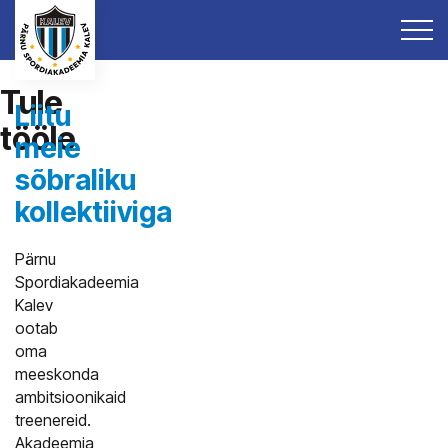
Tule
Liitu
tööle
meie
sõbraliku
kollektiiviga
Pärnu
Spordiakadeemia
Kalev
ootab
oma
meeskonda
ambitsioonikaid
treenereid.
Akadeemia