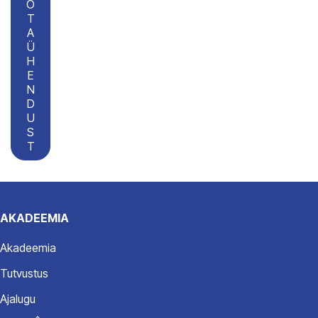
Õ
T
A
Ü
H
E
N
D
U
S
T
AKADEEMIA
Akadeemia
Tutvustus
Ajalugu