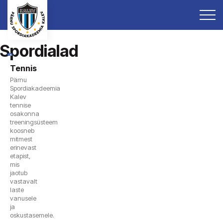
Spordialad
Tennis
Pärnu
Spordiakadeemia
Kalev
tennise
osakonna
treeningsüsteem
koosneb
mitmest
erinevast
etapist,
mis
jaotub
vastavalt
laste
vanusele
ja
oskustasemele.