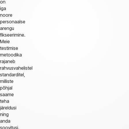
on
iga
noore
personaalse
arengu
fikseerimine.
Meie
testimise
metoodika
rajaneb
rahvusvahelistel
standarditel,
milliste
põhjal
saame
teha
järeldusi
ning
anda
soovitusi.