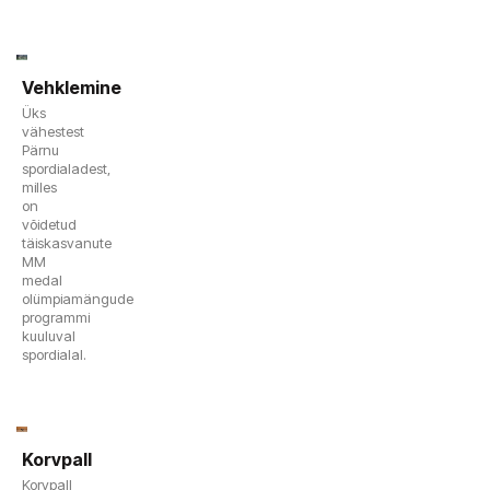
Vehklemine
Üks
vähestest
Pärnu
spordialadest,
milles
on
võidetud
täiskasvanute
MM
medal
olümpiamängude
programmi
kuuluval
spordialal.
Korvpall
Korvpall