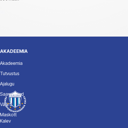
AKADEEMIA
Akadeemia
Tutvustus
Ajalugu
Saavutused
Väärtused
Maskott
Kalev