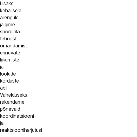
Lisaks
kehalisele
arengule
jälgime
spordiala
tehnilist
omandamist
erinevate
liikumiste
ja
löökide
korduste
abil.
Vahelduseks
rakendame
põnevaid
koordinatsiooni-
ja
reaktsiooniharjutusi