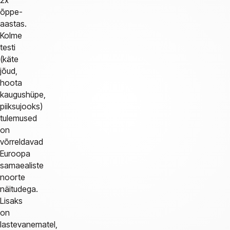
2x
õppe-
aastas.
Kolme
testi
(käte
jõud,
hoota
kaugushüpe,
piiksujooks)
tulemused
on
võrreldavad
Euroopa
samaealiste
noorte
näitudega.
Lisaks
on
lastevanematel,