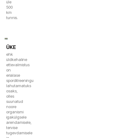
üle
500
km
tunnis.
ÜKE
ehk
üldkehaline
ettevalmistus
on
erialase
sporditreeningu
lahutamatuks
osaks,
olles
suunatud
noore
organismi
igakülgsele
arendamisele,
tervise
tugevdamisele