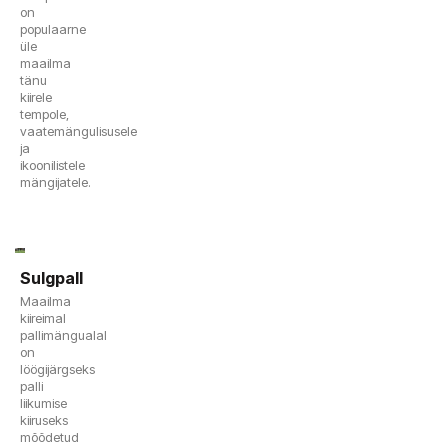
on
populaarne
üle
maailma
tänu
kiirele
tempole,
vaatemängulisusele
ja
ikoonilistele
mängijatele.
Sulgpall
Maailma
kiireimal
pallimängualal
on
löögijärgseks
palli
liikumise
kiiruseks
mõõdetud