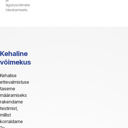
ja
liigutusvõimete
täiustamisele.
Kehaline
võimekus
Kehalise
ettevalmistuse
taseme
määramiseks
rakendame
testimist,
millist
korraldame