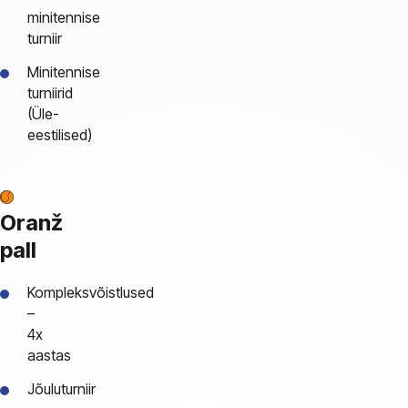
minitennise
turniir
Minitennise
turniirid
(Üle-
eestilised)
Oranž
pall
Kompleksvõistlused
–
4x
aastas
Jõuluturniir