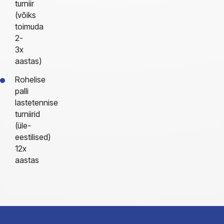
turniir
(võiks
toimuda
2-
3x
aastas)
Rohelise
palli
lastetennise
turniirid
(üle-
eestilised)
12x
aastas