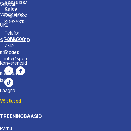
Spordiakadeemia
Sulgpall
Kalev
Vehklemine
Registrikood
80635310
ÜKE
Telefon:
+372 506
SÜNDMUSED
7742
E-post:
Kalender
info@spordiakadeemia.ee
Konverentsid
Korralda
ise
Laagrid
Võistlused
TREENINGBAASID
Pärnu