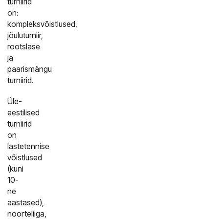
turniirid
on:
kompleksvõistlused,
jõuluturniir,
rootslase
ja
paarismängu
turniirid.
Üle-
eestilised
turniirid
on
lastetennise
võistlused
(kuni
10-
ne
aastased),
noorteliiga,