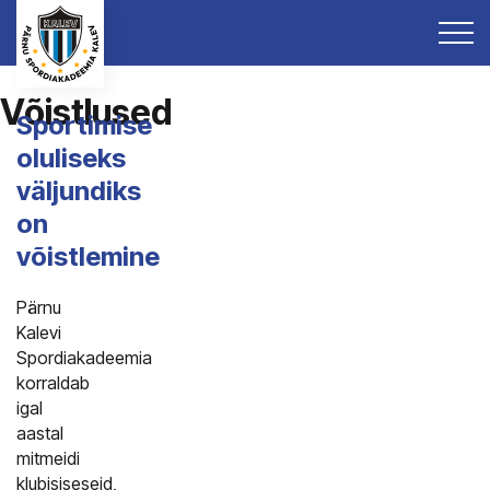
Võistlused
Sportimise
oluliseks
väljundiks
on
võistlemine
Pärnu
Kalevi
Spordiakadeemia
korraldab
igal
aastal
mitmeidi
klubisiseseid,