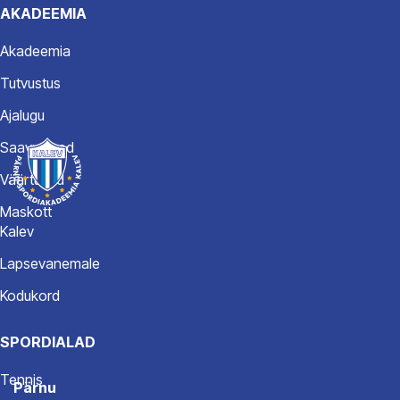
AKADEEMIA
Akadeemia
Tutvustus
Ajalugu
Saavutused
Väärtused
Maskott
Kalev
Lapsevanemale
Kodukord
SPORDIALAD
Tennis
Pärnu