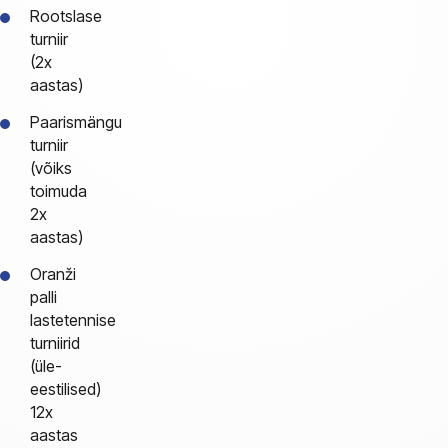
Rootslase
turniir
(2x
aastas)
Paarismängu
turniir
(võiks
toimuda
2x
aastas)
Oranži
palli
lastetennise
turniirid
(üle-
eestilised)
12x
aastas