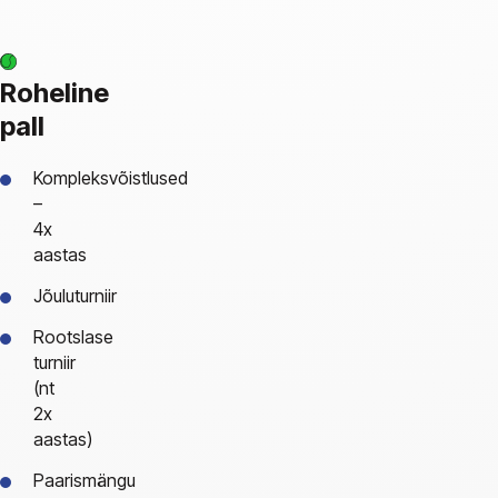
Roheline
pall
Kompleksvõistlused
–
4x
aastas
Jõuluturniir
Rootslase
turniir
(nt
2x
aastas)
Paarismängu