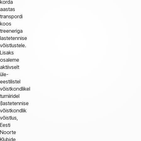
korda
aastas
transpordi
koos
treeneriga
lastetennise
võistlustele.
Lisaks
osaleme
aktiivselt
üle-
eestilistel
võistkondlikel
turniiridel
(lastetennise
võistkondlik
võistlus,
Eesti
Noorte
Klubide