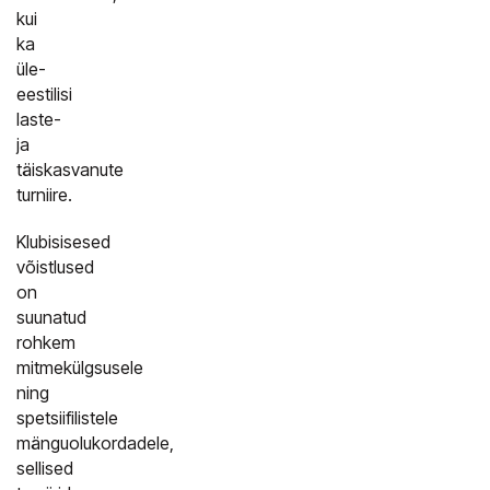
kui
ka
üle-
eestilisi
laste-
ja
täiskasvanute
turniire.
Klubisisesed
võistlused
on
suunatud
rohkem
mitmekülgsusele
ning
spetsiifilistele
mänguolukordadele,
sellised