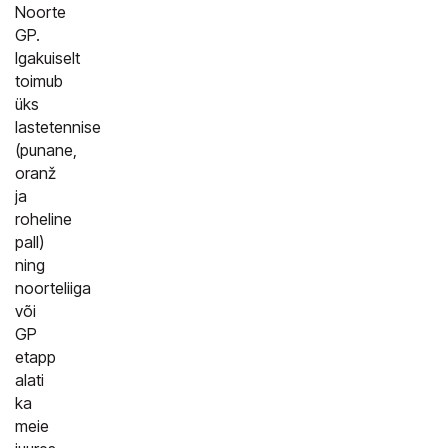
Noorte
GP.
Igakuiselt
toimub
üks
lastetennise
(punane,
oranž
ja
roheline
pall)
ning
noorteliiga
või
GP
etapp
alati
ka
meie