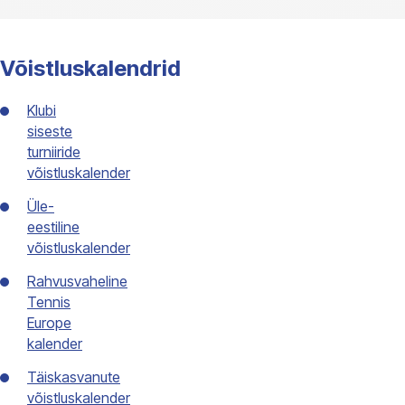
Võistluskalendrid
Klubi
siseste
turniiride
võistluskalender
Üle-
eestiline
võistluskalender
Rahvusvaheline
Tennis
Europe
kalender
Täiskasvanute
võistluskalender