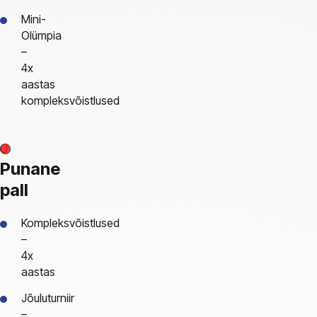
Mini-
Olümpia
–
4x
aastas
kompleksvõistlused
Punane
pall
Kompleksvõistlused
–
4x
aastas
Jõuluturniir
–