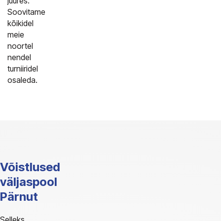
juures.
Soovitame
kõikidel
meie
noortel
nendel
turniiridel
osaleda.
Võistlused
väljaspool
Pärnut
Selleks,