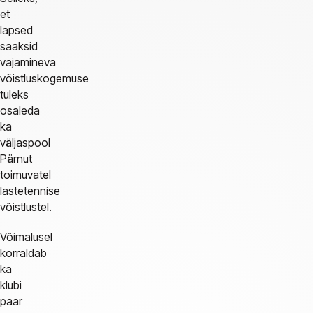
et
lapsed
saaksid
vajamineva
võistluskogemuse
tuleks
osaleda
ka
väljaspool
Pärnut
toimuvatel
lastetennise
võistlustel.
Võimalusel
korraldab
ka
klubi
paar