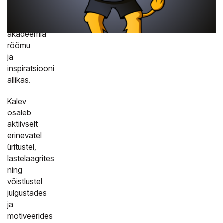
on
meie
akadeemia
rõõmu
ja
inspiratsiooni
allikas.
Kalev
osaleb
aktiivselt
erinevatel
üritustel,
lastelaagrites
ning
võistlustel
julgustades
ja
motiveerides