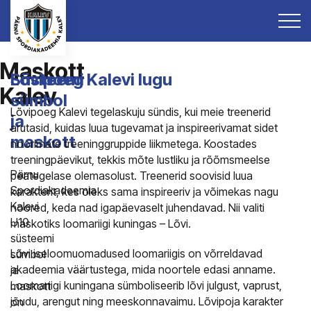
Maskott
Süsteemi
Lõvipoeg Kalevi lugu
Kalev
sümbol
Lõvipoeg Kalevi tegelaskuju sündis, kui meie treenerid
ja
arutasid, kuidas luua tugevamat ja inspireerivamat sidet
maskott
noorimate treeninggruppide liikmetega. Koostades
treeningpäevikut, tekkis mõte lustliku ja rõõmsmeelse
Pärnu
peategelase olemasolust. Treenerid soovisid luua
Spordiakadeemia
karakterit, kes oleks sama inspireeriv ja võimekas nagu
Kalevi
noored, keda nad igapäevaselt juhendavad. Nii valiti
U10
maskotiks loomariigi kuningas – Lõvi.
süsteemi
Lõvi iseloomuomadused loomariigis on võrreldavad
sümbol
akadeemia väärtustega, mida noortele edasi anname.
ja
Loomariigi kuningana sümboliseerib lõvi julgust, vaprust,
maskott
jõudu, arengut ning meeskonnavaimu. Lõvipoja karakter
on