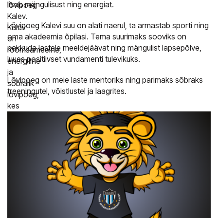
lisab mängulisust ning energiat.
lõvipoeg
Kalev.
Lõvipoeg Kalevi suu on alati naerul, ta armastab sporti ning
Kalev
oma akadeemia õpilasi. Tema suurimaks sooviks on
on
pakkuda lastele meeldejäävat ning mängulist lapsepõlve,
rõõmsameelne,
luues positiivset vundamenti tulevikuks.
energiline
ja
Lõvipoeg on meie laste mentoriks ning parimaks sõbraks
sõbralik
treeningutel, võistlustel ja laagrites.
lõvipoeg,
kes
toob
alati
naeratuse
näole
nii
suurtele
kui
väikestele
spordisõpradele.
Ta