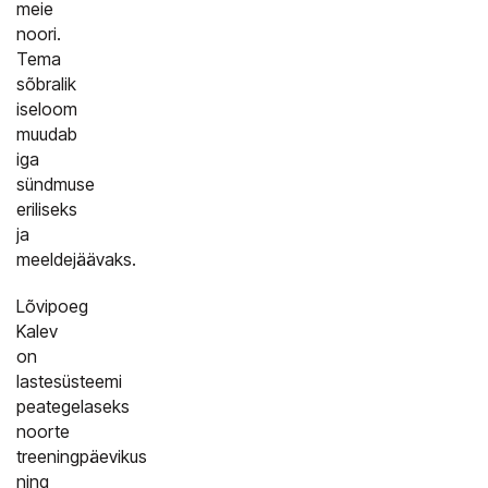
meie
noori.
Tema
sõbralik
iseloom
muudab
iga
sündmuse
eriliseks
ja
meeldejäävaks.
Lõvipoeg
Kalev
on
lastesüsteemi
peategelaseks
noorte
treeningpäevikus
ning