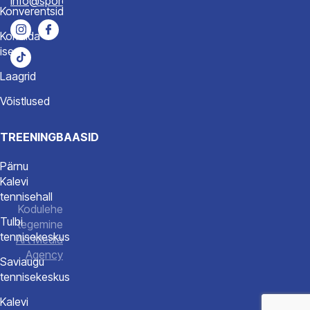
info@spordiakadeemia.ee
Konverentsid
Korralda
ise
Laagrid
Võistlused
TREENINGBAASID
Pärnu
Kalevi
tennisehall
Kodulehe
Tulbi
tegemine
tennisekeskus
Art Media
Agency
Saviaugu
tennisekeskus
Kalevi