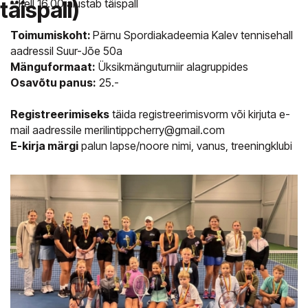
täispall)
– Kell 16.00 alustab täispall
Toimumiskoht:
Pärnu Spordiakadeemia Kalev tennisehall
aadressil Suur-Jõe 50a
Mänguformaat:
Üksikmänguturniir alagruppides
Osavõtu panus:
25.-
Registreerimiseks
täida registreerimisvorm või kirjuta e-
mail aadressile merilintippcherry@gmail.com
E-kirja märgi
palun lapse/noore nimi, vanus, treeningklubi