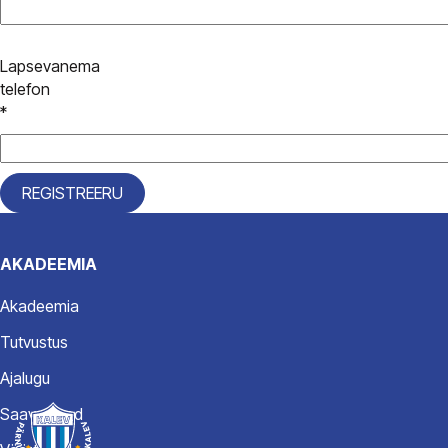
Lapsevanema
telefon
*
AKADEEMIA
Akadeemia
Tutvustus
Ajalugu
Saavutused