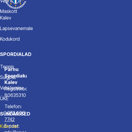
Väärtused
Maskott
Kalev
Lapsevanemale
Kodukord
SPORDIALAD
Tennis
Pärnu
Spordiakadeemia
Sulgpall
Kalev
Vehklemine
Registrikood
80635310
ÜKE
Telefon:
+372 506
SÜNDMUSED
7742
E-post:
Kalender