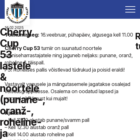
16.02.2025
Cherry
R
Toimumisaeg:
16.veebruar, pühapäev, algusega kell 11.00
Cup
t
Cherry Cup 53
turniir on suunatud noortele
53
tenniseharrastajatele ning jaguneb neljaks: punane, oranž,
roheline & täispall.
lastele
PS! Rohelises pallis võistlevad tüdrukud ja poisid eraldi!
&
Vastavalt vanusele ja mängutasemele jagatakse osalejad
noortele
võistlusgruppidesse. Osalema on oodatud lapsed ja
(punane-,
noored nii Pärnust kui mujalt!
oranž-,
Ajakava:
roheline-
– Kell 11.00 alustab punane/svamm pall
– Kell 12.30 alustab oranž pall
ja
– Kell 14.00 alustab roheline pall