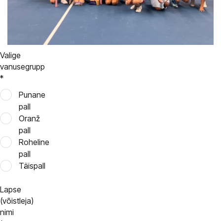
Valige
vanusegrupp
*
Punane
pall
Oranž
pall
Roheline
pall
Täispall
Lapse
(võistleja)
nimi