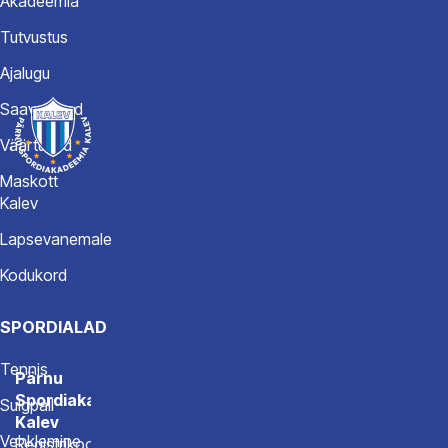
Akadeemia
Tutvustus
Ajalugu
Saavutused
Väärtused
Maskott
Kalev
Lapsevanemale
Kodukord
SPORDIALAD
Tennis
Pärnu
Spordiakadeemia
Sulgpall
Kalev
Vehklemine
Registrikood