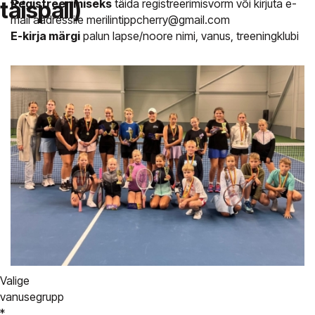
täispall)
Registreerimiseks
täida registreerimisvorm või kirjuta e-
mail aadressile merilintippcherry@gmail.com
E-kirja märgi
palun lapse/noore nimi, vanus, treeningklubi
Valige
vanusegrupp
*