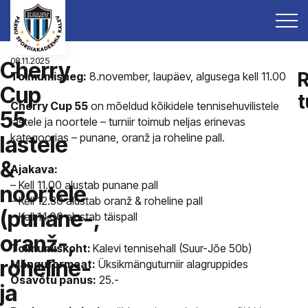
08.11.2025
Cherry
R
Toimumisaeg:
8.november, laupäev, algusega kell 11.00
Cup
t
Cherry Cup 55
on mõeldud kõikidele tennisehuvilistele
55
lastele ja noortele – turniir toimub neljas erinevas
kategoorias – punane, oranž ja roheline pall.
lastele
&
Ajakava:
– Kell 11.00 alustab punane pall
noortele
– Kell 12.30 alustab oranž & roheline pall
(punane-,
– Kell 14.00 alustab täispall
oranž-,
Toimumiskoht:
Kalevi tennisehall (Suur-Jõe 50b)
roheline-
Mänguformaat:
Üksikmänguturniir alagruppides
Osavõtu panus:
25.-
ja