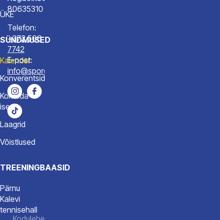
80635310
ÜKE
Telefon:
+372 506
SÜNDMUSED
7742
E-post:
Kalender
info@spordiakadeemia.ee
Konverentsid
Korralda
ise
Laagrid
Võistlused
TREENINGBAASID
Pärnu
Kalevi
tennisehall
Kodulehe