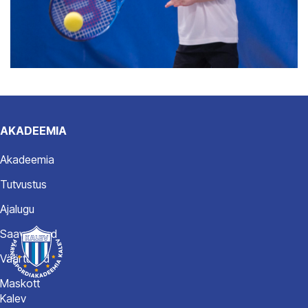
AKADEEMIA
Akadeemia
Tutvustus
Ajalugu
Saavutused
Väärtused
Maskott
Kalev