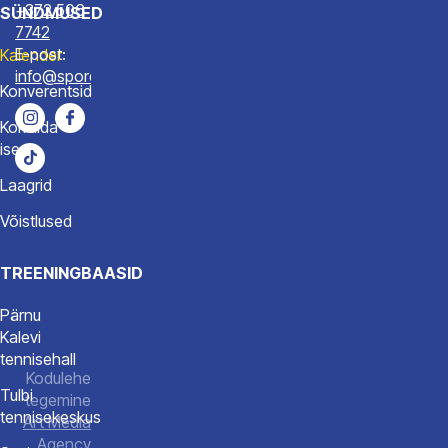
+372 506
SÜNDMUSED
7742
E-post:
Kalender
info@spordiakadeemia.ee
Konverentsid
Korralda
ise
Laagrid
Võistlused
TREENINGBAASID
Pärnu
Kalevi
tennisehall
Kodulehe
Tulbi
tegemine
tennisekeskus
Art Media
Agency