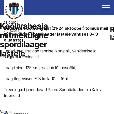
21.10.2024
Koolivaheaja
kuni
R
Sügisesel koolivaheajal (21-24 oktoober) toimub meil
24.10.2024
mitmekülgne
mitmekülgne spordilaager lastele vanuses 8-13
l
eluaastat!
spordilaager
Laagrikava sisaldab tennise, korvpalli, vehklemise ja
lastele
sulgpalli treeninguid
Laagri hind: 125eur (sisaldab lõunasööki)
Laagritegevused E-N kella 10st-16ni
Treeninguid juhendavad Pärnu Spordiakadeemia Kalevi
treenerid
Valige