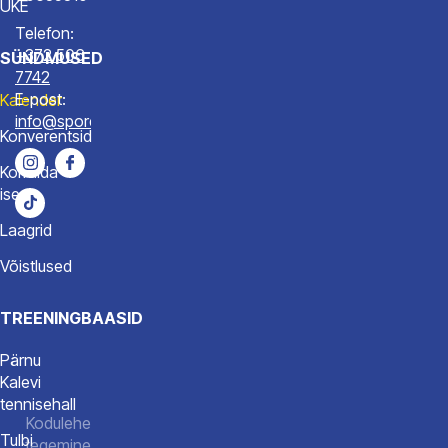
ÜKE
Telefon:
+372 506
SÜNDMUSED
7742
E-post:
Kalender
info@spordiakadeemia.ee
Konverentsid
Korralda
ise
Laagrid
Võistlused
TREENINGBAASID
Pärnu
Kalevi
tennisehall
Kodulehe
Tulbi
tegemine