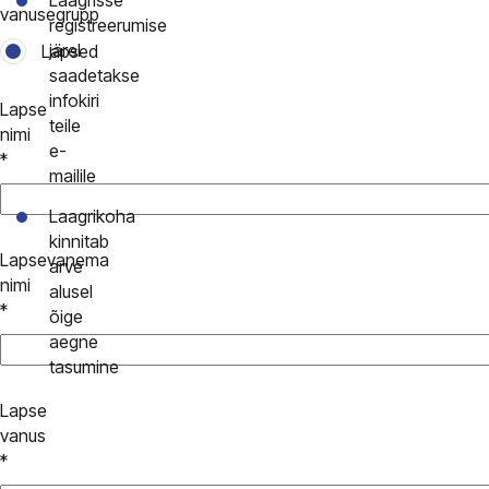
Laagrisse
vanusegrupp
registreerumise
järel
Lapsed
saadetakse
infokiri
Lapse
teile
nimi
e-
*
mailile
Laagrikoha
kinnitab
Lapsevanema
arve
nimi
alusel
*
õige
aegne
tasumine
Lapse
vanus
*