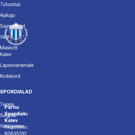
Tutvustus
Ajalugu
Saavutused
Väärtused
Maskott
Kalev
Lapsevanemale
Kodukord
SPORDIALAD
Tennis
Pärnu
Spordiakadeemia
Sulgpall
Kalev
Vehklemine
Registrikood
80635310