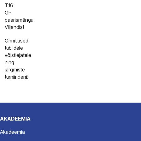
T16
GP
paarismängu
Viljandis!
Õnnitlused
tublidele
võistlejatele
ning
järgmiste
turniirideni!
AKADEEMIA
Akadeemia