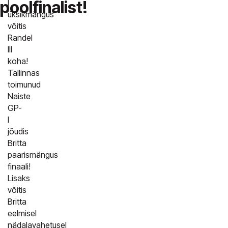
poolfinalist!
l
üksikmängus
võitis
Randel
III
koha!
Tallinnas
toimunud
Naiste
GP-
l
jõudis
Britta
paarismängus
finaali!
Lisaks
võitis
Britta
eelmisel
nädalavahetusel