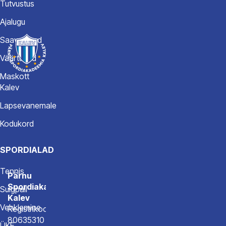
Tutvustus
Ajalugu
Saavutused
Väärtused
Maskott
Kalev
Lapsevanemale
Kodukord
SPORDIALAD
Tennis
Pärnu
Spordiakadeemia
Sulgpall
Kalev
Vehklemine
Registrikood
80635310
ÜKE