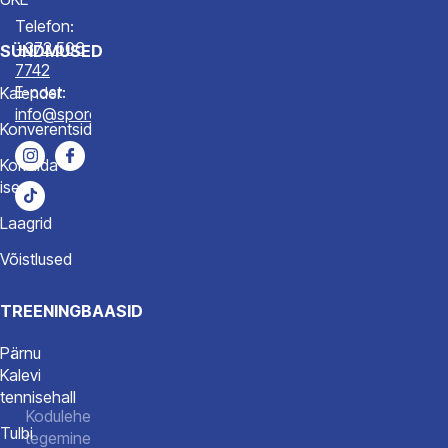
Telefon:
+372 506
SÜNDMUSED
7742
E-post:
Kalender
info@spordiakadeemia.ee
Konverentsid
Korralda
ise
Laagrid
Võistlused
TREENINGBAASID
Pärnu
Kalevi
tennisehall
Kodulehe
Tulbi
tegemine