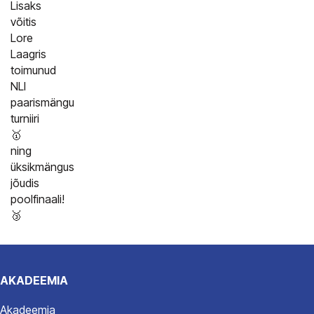
Lisaks
võitis
Lore
Laagris
toimunud
NLI
paarismängu
turniiri
🥇
ning
üksikmängus
jõudis
poolfinaali!
🥉
AKADEEMIA
Akadeemia