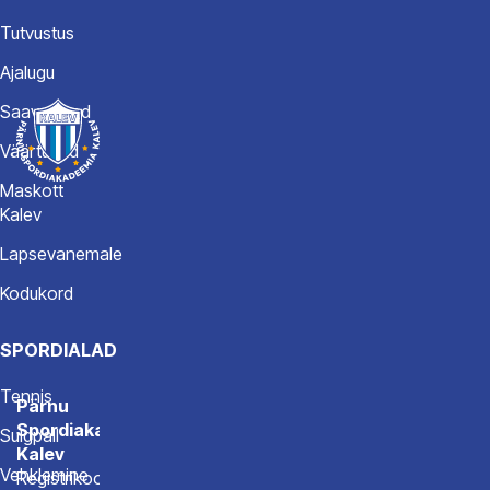
Tutvustus
Ajalugu
Saavutused
Väärtused
Maskott
Kalev
Lapsevanemale
Kodukord
SPORDIALAD
Tennis
Pärnu
Spordiakadeemia
Sulgpall
Kalev
Vehklemine
Registrikood