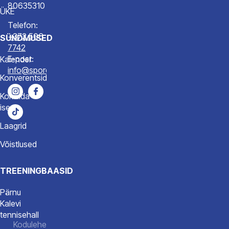
80635310
ÜKE
Telefon:
+372 506
SÜNDMUSED
7742
E-post:
Kalender
info@spordiakadeemia.ee
Konverentsid
Korralda
ise
Laagrid
Võistlused
TREENINGBAASID
Pärnu
Kalevi
tennisehall
Kodulehe