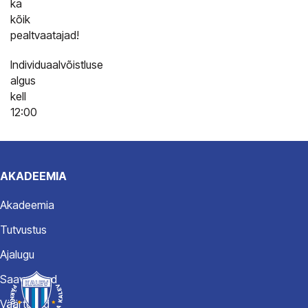
ka
kõik
pealtvaatajad!
Individuaalvõistluse
algus
kell
12:00
AKADEEMIA
Akadeemia
Tutvustus
Ajalugu
Saavutused
Väärtused