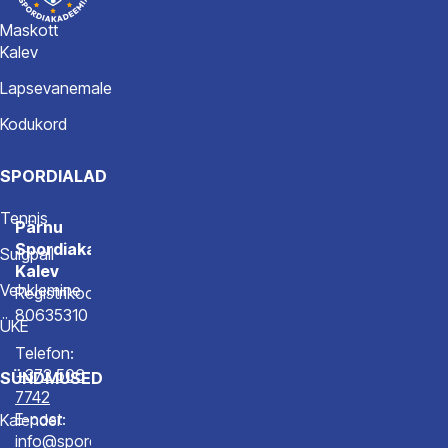
Maskott
Kalev
Lapsevanemale
Kodukord
SPORDIALAD
Tennis
Pärnu
Spordiakadeemia
Sulgpall
Kalev
Vehklemine
Registrikood
80635310
ÜKE
Telefon:
+372 506
SÜNDMUSED
7742
E-post:
Kalender
info@spordiakadeemia.ee