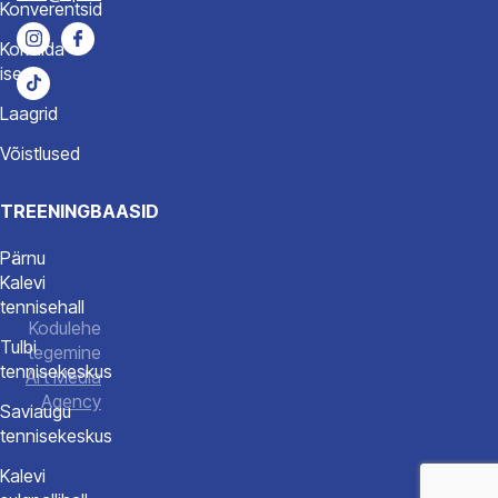
Konverentsid
Korralda
ise
Laagrid
Võistlused
TREENINGBAASID
Pärnu
Kalevi
tennisehall
Kodulehe
Tulbi
tegemine
tennisekeskus
Art Media
Agency
Saviaugu
tennisekeskus
Kalevi