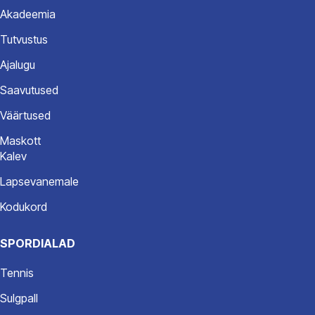
Akadeemia
Tutvustus
Ajalugu
Saavutused
Väärtused
Maskott
Kalev
Lapsevanemale
Kodukord
SPORDIALAD
Pärnu
Spordiakadeemia
Tennis
Kalev
Registrikood
Sulgpall
80635310