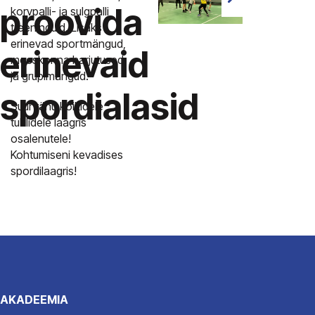
proovida
korvpalli- ja sulgpalli
treeninguid. Lisaks
erinevad sportmängud,
erinevaid
meeskonna harjutused
ja grupimängud.
spordialasid
Suur tänu kõikidele
tublidele laagris
osalenutele!
Kohtumiseni kevadises
spordilaagris!
AKADEEMIA