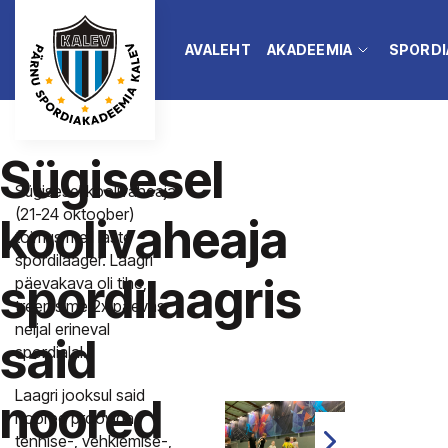
AVALEHT
AKADEEMIA
SPORDI
Sügisesel
Sügisesel koolivaheajal
(21-24 oktoober)
koolivaheaja
toimus meil laste
spordilaager. Laagri
spordilaagris
päevakava oli tihe,
treenisime 2x päevas
neljal erineval
said
spordialal.
Laagri jooksul said
noored
noored proovida
tennise-, vehklemise-,