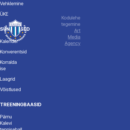
Vehklemine
Telefon:
ÜKE
+372
Kodulehe
506
tegemine
7742
SÜNDMUSED
Art
E-
Media
post:
Kalender
Agency
info@spordiakadeemia.ee
Konverentsid
Korralda
ise
Laagrid
Võistlused
TREENINGBAASID
Pärnu
Kalevi
tennisehall