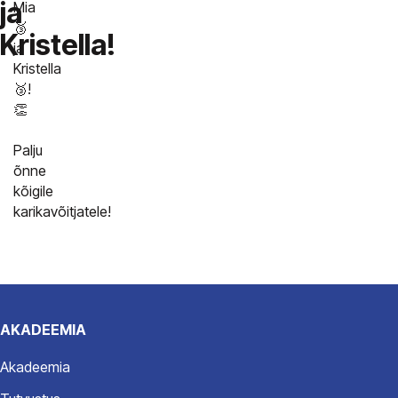
ja
Mia
🥉
Kristella!
ja
Kristella
🥉!
👏
Palju
õnne
kõigile
karikavõitjatele!
AKADEEMIA
Akadeemia