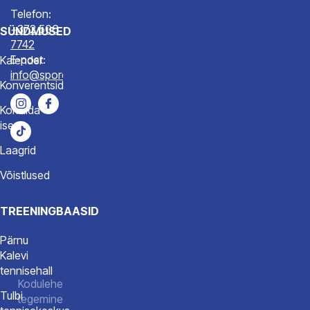
Telefon:
+372 506
SÜNDMUSED
7742
E-post:
Kalender
info@spordiakadeemia.ee
Konverentsid
Korralda
ise
Laagrid
Võistlused
TREENINGBAASID
Pärnu
Kalevi
tennisehall
Kodulehe
Tulbi
tegemine