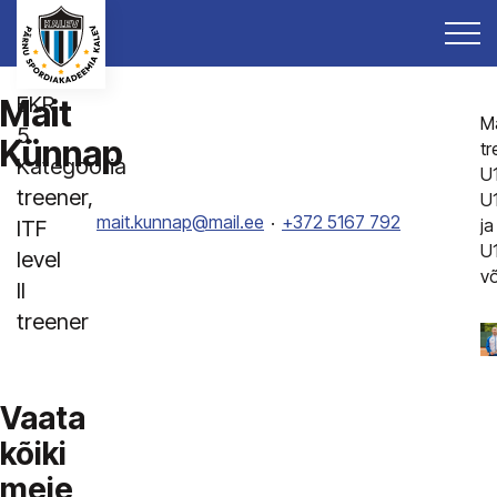
EKR
Mait
Ma
5.
Künnap
tr
Kategooria
U
treener,
U
mait.kunnap@mail.ee
+372 5167 792
ja
ITF
U
level
võ
II
treener
Vaata
kõiki
meie