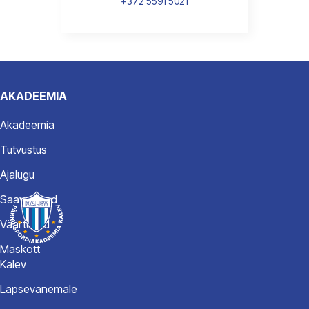
+372 5591 5021
AKADEEMIA
Akadeemia
Tutvustus
Ajalugu
Saavutused
Väärtused
Maskott
Kalev
Lapsevanemale