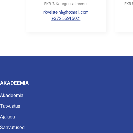
EKR. 7. Kategooria treener
EKR 5
rkvelstein1@hotmail.com
+372 5591 5021
AKADEEMIA
Akadeemia
Tutvustus
Ajalugu
Saavutused