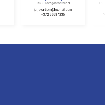
EKR 3. Kategooria treener
EKR 
jurjevartjom@hotmail.com
k
+372 5668 1235