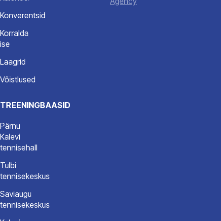
Agency
info@spordiakadeemia.ee
Konverentsid
Korralda
ise
Laagrid
Võistlused
TREENINGBAASID
Pärnu
Kalevi
tennisehall
Tulbi
tennisekeskus
Saviaugu
tennisekeskus