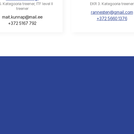
. Kategooria treener, ITF level II
EKR 3. Kategooria treener
treener
rannesten@gmail.com
mait.kunnap@mail.ee
+372 5660 1376
+372 5167 792