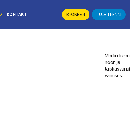
D
KONTAKT
BRONEERI
TULE TRENNI
Merilin treen
noori ja
täiskasvanui
vanuses.