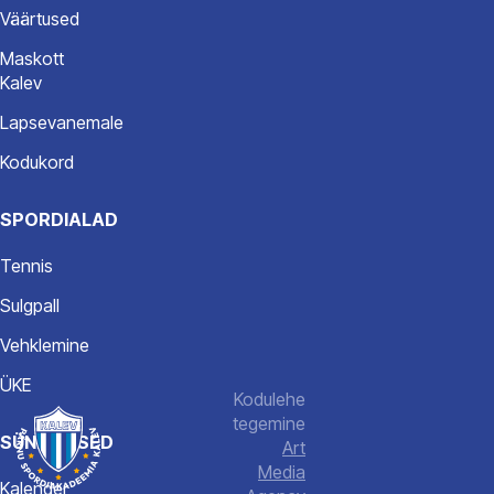
Väärtused
Maskott
Kalev
Lapsevanemale
Kodukord
SPORDIALAD
Pärnu
Spordiakadeemia
Tennis
Kalev
Registrikood
Sulgpall
80635310
Vehklemine
Telefon:
ÜKE
+372
Kodulehe
506
tegemine
7742
SÜNDMUSED
Art
E-
Media
post:
Kalender