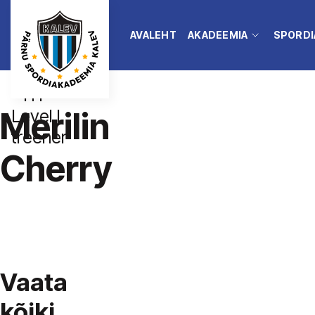
AVALEHT
AKADEEMIA
SPORDI
ITF
Merilin
Level I
treener
Cherry
Vaata
kõiki